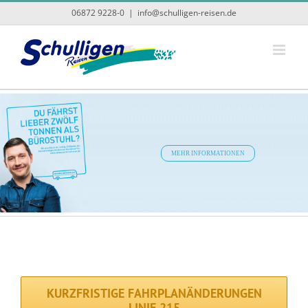
Zum
06872 9228-0
|
info@schulligen-reisen.de
Inhalt
springen
MEHR INFORMATIONEN
KURZFRISTIGE FAHRPLANÄNDERUNGEN
LINIE 215