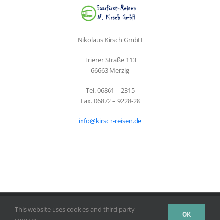
Nikolaus Kirsch GmbH
Trierer Straße 113
66663 Merzig
Tel. 06861 – 2315
Fax. 06872 – 9228-28
info@kirsch-reisen.de
© Copyright 2020 -
2026 | Manfred Schulligen |
Impressum
|
This website uses cookies and third party
OK
Datenschutz
|
AGBs
| Webdesign by
iks
services.