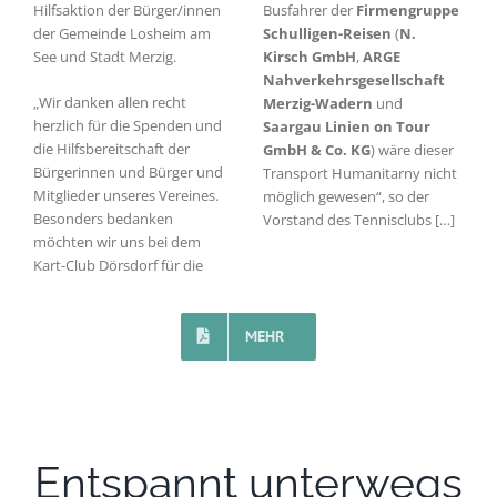
Hilfsaktion der Bürger/innen
Busfahrer der
Firmengruppe
der Gemeinde Losheim am
Schulligen-Reisen
(
N.
See und Stadt Merzig.
Kirsch GmbH
,
ARGE
Nahverkehrsgesellschaft
„Wir danken allen recht
Merzig-Wadern
und
herzlich für die Spenden und
Saargau Linien on Tour
die Hilfsbereitschaft der
GmbH & Co. KG
) wäre dieser
Bürgerinnen und Bürger und
Transport Humanitarny nicht
Mitglieder unseres Vereines.
möglich gewesen“, so der
Besonders bedanken
Vorstand des Tennisclubs […]
möchten wir uns bei dem
Kart-Club Dörsdorf für die
MEHR
Entspannt unterwegs